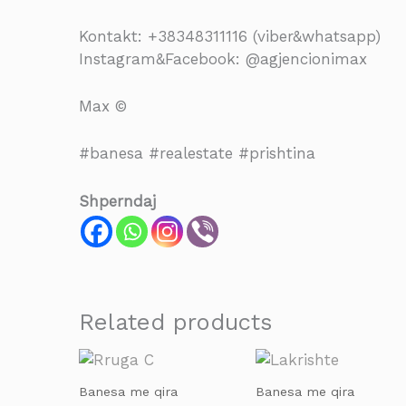
Kontakt: +38348311116 (viber&whatsapp)
Instagram&Facebook: @agjencionimax
Max ©
#banesa #realestate #prishtina
Shperndaj
Related products
Banesa me qira
Banesa me qira