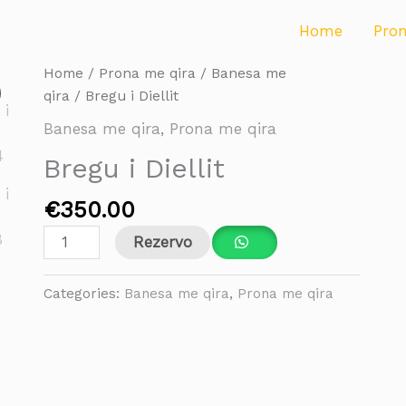
Home
Pro
Bregu
Home
/
Prona me qira
/
Banesa me
i
qira
/ Bregu i Diellit
Diellit
Banesa me qira
,
Prona me qira
quantity
Bregu i Diellit
€
350.00
Rezervo
Categories:
Banesa me qira
,
Prona me qira