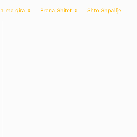
na me qira
Prona Shitet
Shto Shpallje