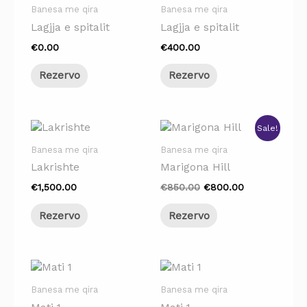
Banesa me qira
Banesa me qira
Lagjja e spitalit
Lagjja e spitalit
€
0.00
€
400.00
Rezervo
Rezervo
Original
Current
Sale!
price
price
was:
is:
Banesa me qira
Banesa me qira
€850.00.
€800.00.
Lakrishte
Marigona Hill
€
1,500.00
€
850.00
€
800.00
Rezervo
Rezervo
Banesa me qira
Banesa me qira