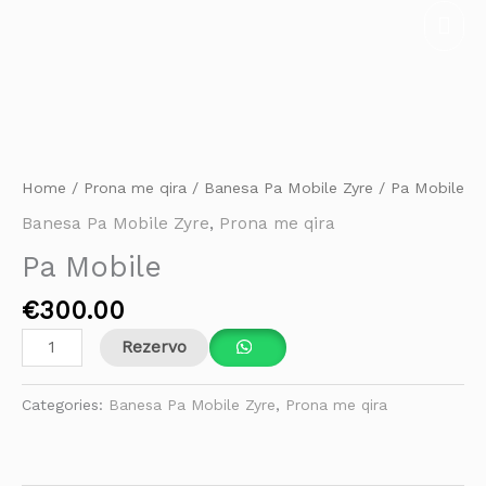
Skip
Mai
to
Men
content
Pa
Mobile
quantity
Home
/
Prona me qira
/
Banesa Pa Mobile Zyre
/ Pa Mobile
Banesa Pa Mobile Zyre
,
Prona me qira
Pa Mobile
€
300.00
Rezervo
Categories:
Banesa Pa Mobile Zyre
,
Prona me qira