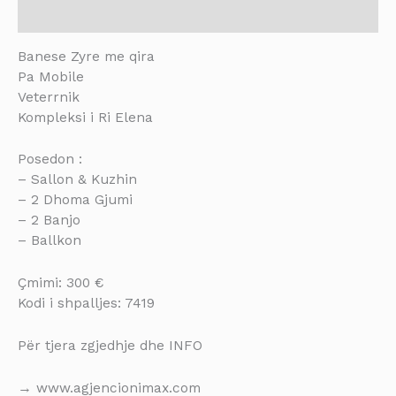
Description
Banese Zyre me qira
Pa Mobile
Veterrnik
Kompleksi i Ri Elena
Posedon :
– Sallon & Kuzhin
– 2 Dhoma Gjumi
– 2 Banjo
– Ballkon
Çmimi: 300 €
Kodi i shpalljes: 7419
Për tjera zgjedhje dhe INFO
→ www.agjencionimax.com