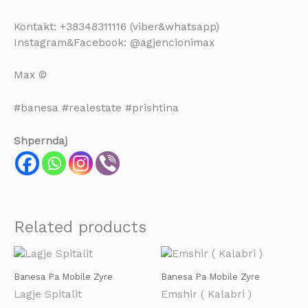
Kontakt: +38348311116 (viber&whatsapp)
Instagram&Facebook: @agjencionimax
Max ©
#banesa #realestate #prishtina
Shperndaj
Related products
Banesa Pa Mobile Zyre
Banesa Pa Mobile Zyre
Lagje Spitalit
Emshir ( Kalabri )