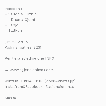
Posedon :
– Sallon & Kuzhin
– 1 Dhoma Gjumi
– Banjo
– Ballkon
Çmimi: 270 €
Kodi i shpalljes: 7231
Për tjera zgjedhje dhe INFO
→ www.agjencionimax.com
Kontakt: +38348311116 (viber&whatsapp)
Instagram&Facebook: @agjencionimax
Max ©