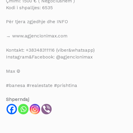
Çmimi: 1500 € ( Negociushem )
Kodi i shpalljes: 6535
Për tjera zgjedhje dhe INFO
→ www.agjencionimax.com
Kontakt: +38348311116 (viber&whatsapp)
Instagram&Facebook: @agjencionimax
Max ©
#banesa #realestate #prishtina
Shperndaj