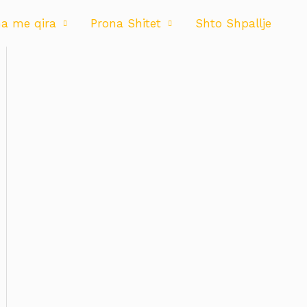
na me qira
Prona Shitet
Shto Shpallje