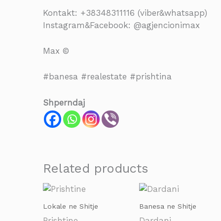
Kontakt: +38348311116 (viber&whatsapp)
Instagram&Facebook: @agjencionimax
Max ©
#banesa #realestate #prishtina
Shperndaj
Related products
Lokale ne Shitje
Banesa ne Shitje
Prishtine
Dardani