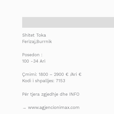
Description
Shitet Toka
Ferizaj,Burrnik
Posedon :
100 -34 Ari
Çmimi: 1800 – 2900 € /Ari €
Kodi i shpalljes: 7153
Për tjera zgjedhje dhe INFO
→ www.agjencionimax.com