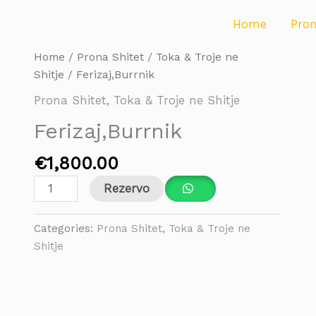
Home
Pro
Ferizaj,Burrnik
Home
/
Prona Shitet
/
Toka & Troje ne
quantity
Shitje
/ Ferizaj,Burrnik
Prona Shitet
,
Toka & Troje ne Shitje
Ferizaj,Burrnik
€
1,800.00
Rezervo
Categories:
Prona Shitet
,
Toka & Troje ne
Shitje