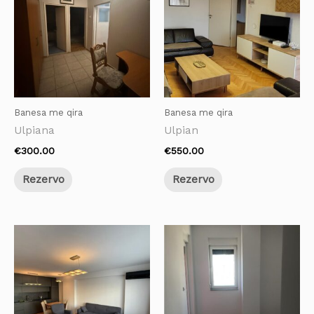
Banesa me qira
Banesa me qira
Ulpiana
Ulpian
€
300.00
€
550.00
Rezervo
Rezervo