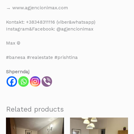
→ www.agjencionimax.com
Kontakt: +38348311116 (viber&whatsapp)
Instagram&Facebook: @agjencionimax
Max ©
#banesa #realestate #prishtina
Shperndaj
Related products