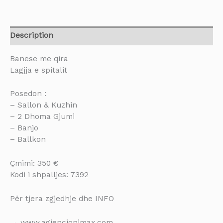
Description
Banese me qira
Lagjja e spitalit
Posedon :
– Sallon & Kuzhin
– 2 Dhoma Gjumi
– Banjo
– Ballkon
Çmimi: 350 €
Kodi i shpalljes: 7392
Për tjera zgjedhje dhe INFO
→ www.agjencionimax.com