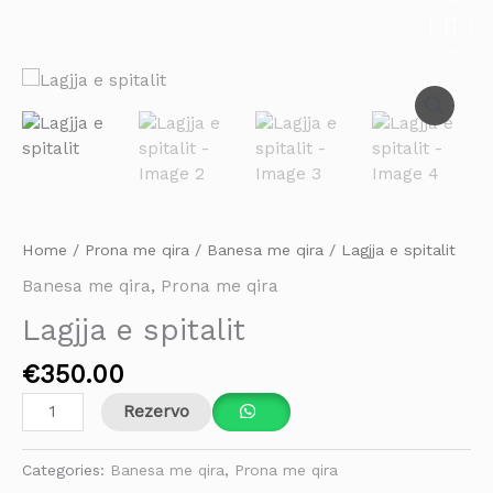
Skip
Mai
to
Men
content
Lagjja
e
spitalit
quantity
Home
/
Prona me qira
/
Banesa me qira
/ Lagjja e spitalit
Banesa me qira
,
Prona me qira
Lagjja e spitalit
€
350.00
Rezervo
Categories:
Banesa me qira
,
Prona me qira