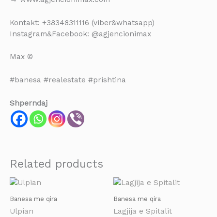
Kontakt: +38348311116 (viber&whatsapp)
Instagram&Facebook: @agjencionimax
Max ©
#banesa #realestate #prishtina
Shperndaj
Related products
Banesa me qira
Banesa me qira
Ulpian
Lagjija e Spitalit