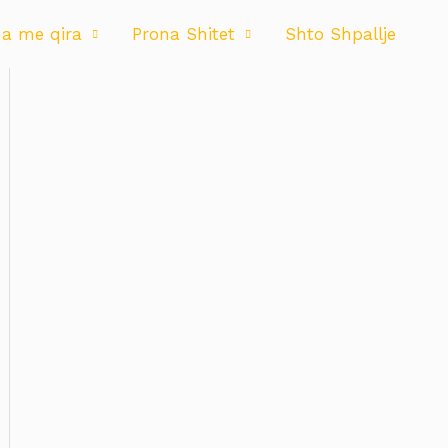
na me qira
Prona Shitet
Shto Shpallje