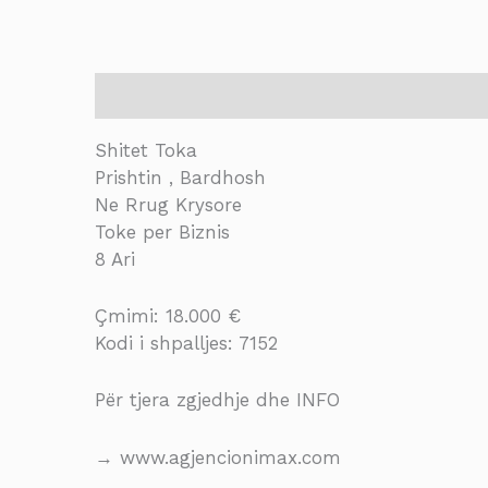
Description
Shitet Toka
Prishtin , Bardhosh
Ne Rrug Krysore
Toke per Biznis
8 Ari
Çmimi: 18.000 €
Kodi i shpalljes: 7152
Për tjera zgjedhje dhe INFO
→ www.agjencionimax.com