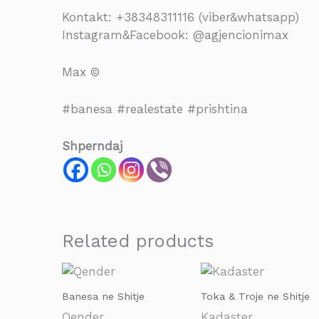
Kontakt: +38348311116 (viber&whatsapp)
Instagram&Facebook: @agjencionimax
Max ©
#banesa #realestate #prishtina
Shperndaj
Related products
Banesa ne Shitje
Toka & Troje ne Shitje
Qender
Kadaster