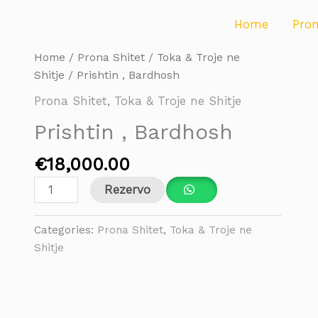
Home
Pro
Prishtin
Home
/
Prona Shitet
/
Toka & Troje ne
,
Shitje
/ Prishtin , Bardhosh
Bardhosh
Prona Shitet
,
Toka & Troje ne Shitje
quantity
Prishtin , Bardhosh
€
18,000.00
Rezervo
Categories:
Prona Shitet
,
Toka & Troje ne
Shitje