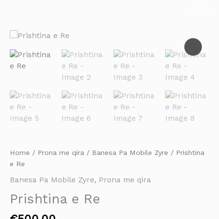
Skip
Mai
to
Men
content
Prishtina
e
Re
quantity
Home
/
Prona me qira
/
Banesa Pa Mobile Zyre
/ Prishtina
e Re
Banesa Pa Mobile Zyre
,
Prona me qira
Prishtina e Re
€
500.00