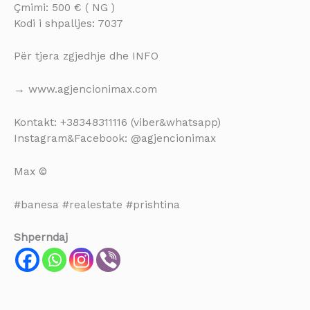
Çmimi: 500 € ( NG )
Kodi i shpalljes: 7037
Për tjera zgjedhje dhe INFO
→ www.agjencionimax.com
Kontakt: +38348311116 (viber&whatsapp)
Instagram&Facebook: @agjencionimax
Max ©
#banesa #realestate #prishtina
Shperndaj