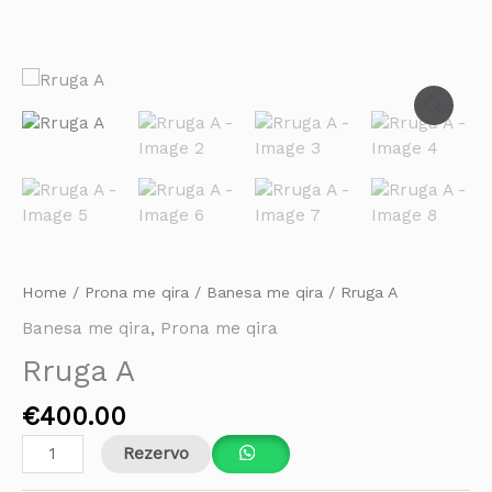
Skip
Mai
to
Men
content
Rruga
A
quantity
Home
/
Prona me qira
/
Banesa me qira
/ Rruga A
Banesa me qira
,
Prona me qira
Rruga A
€
400.00
Rezervo