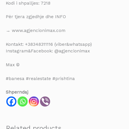
Kodi i shpalljes: 7218
Për tjera zgjedhje dhe INFO
→ www.agjencionimax.com
Kontakt: +38348311116 (viber&whatsapp)
Instagram&Facebook: @agjencionimax
Max ©
#banesa #realestate #prishtina
Shperndaj
Related products