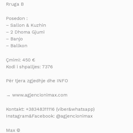
Rruga B
Posedon :
– Sallon & Kuzhin
– 2 Dhoma Gjumi
– Banjo
– Ballkon
Çmimi: 450 €
Kodi i shpalljes: 7376
Për tjera zgjedhje dhe INFO
→ www.agjencionimax.com
Kontakt: +38348311116 (viber&whatsapp)
Instagram&Facebook: @agjencionimax
Max ©