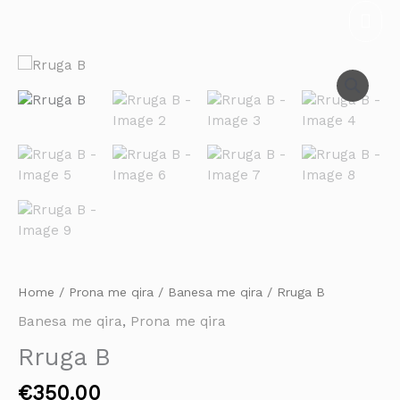
Skip
Mai
to
Men
content
Rruga
B
quantity
Home
/
Prona me qira
/
Banesa me qira
/ Rruga B
Banesa me qira
,
Prona me qira
Rruga B
€
350.00