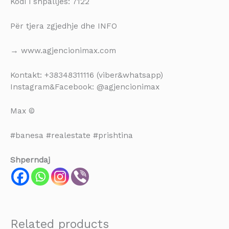
Kodi i shpalljes: 7122
Për tjera zgjedhje dhe INFO
→ www.agjencionimax.com
Kontakt: +38348311116 (viber&whatsapp)
Instagram&Facebook: @agjencionimax
Max ©
#banesa #realestate #prishtina
Shperndaj
Related products