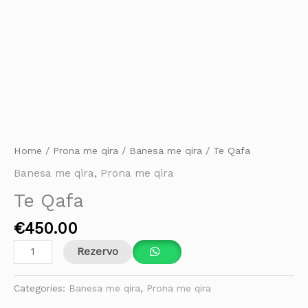
Skip
Mai
to
Men
content
Te
Qafa
quantity
Home
/
Prona me qira
/
Banesa me qira
/ Te Qafa
Banesa me qira
,
Prona me qira
Te Qafa
€
450.00
Rezervo
Categories:
Banesa me qira
,
Prona me qira