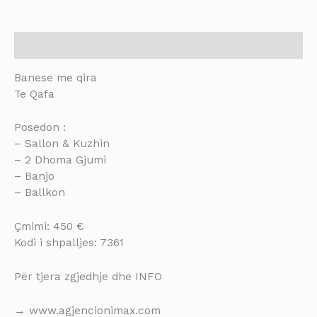
Description
Banese me qira
Te Qafa
Posedon :
– Sallon & Kuzhin
– 2 Dhoma Gjumi
– Banjo
– Ballkon
Çmimi: 450 €
Kodi i shpalljes: 7361
Për tjera zgjedhje dhe INFO
→ www.agjencionimax.com