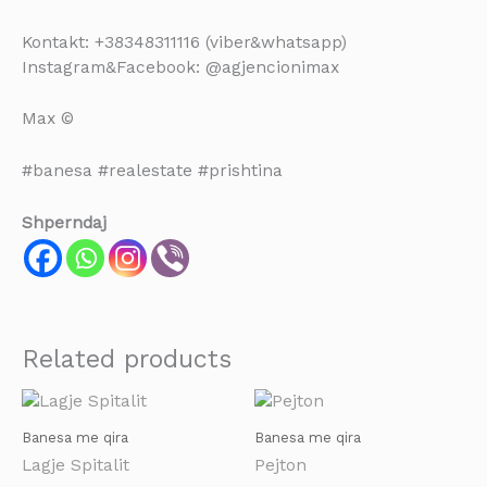
Kontakt: +38348311116 (viber&whatsapp)
Instagram&Facebook: @agjencionimax
Max ©
#banesa #realestate #prishtina
Shperndaj
Related products
Banesa me qira
Banesa me qira
Lagje Spitalit
Pejton