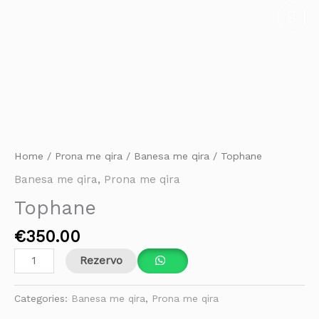
Skip
Mai
to
Men
content
Tophane
quantity
Home
/
Prona me qira
/
Banesa me qira
/ Tophane
Banesa me qira
,
Prona me qira
Tophane
€
350.00
Rezervo
Categories:
Banesa me qira
,
Prona me qira