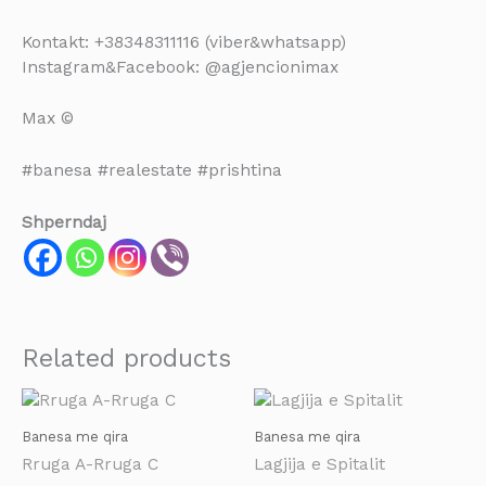
Kontakt: +38348311116 (viber&whatsapp)
Instagram&Facebook: @agjencionimax
Max ©
#banesa #realestate #prishtina
Shperndaj
Related products
Banesa me qira
Banesa me qira
Rruga A-Rruga C
Lagjija e Spitalit