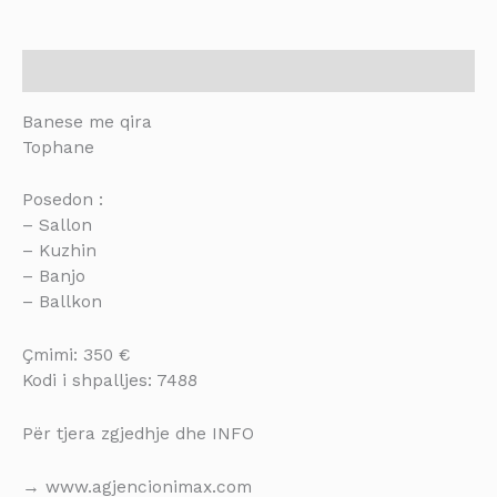
Description
Banese me qira
Tophane
Posedon :
– Sallon
– Kuzhin
– Banjo
– Ballkon
Çmimi: 350 €
Kodi i shpalljes: 7488
Për tjera zgjedhje dhe INFO
→ www.agjencionimax.com