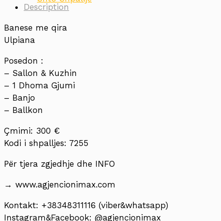
Description
Banese me qira
Ulpiana
Posedon :
– Sallon & Kuzhin
– 1 Dhoma Gjumi
– Banjo
– Ballkon
Çmimi: 300 €
Kodi i shpalljes: 7255
Për tjera zgjedhje dhe INFO
→ www.agjencionimax.com
Kontakt: +38348311116 (viber&whatsapp)
Instagram&Facebook: @agjencionimax