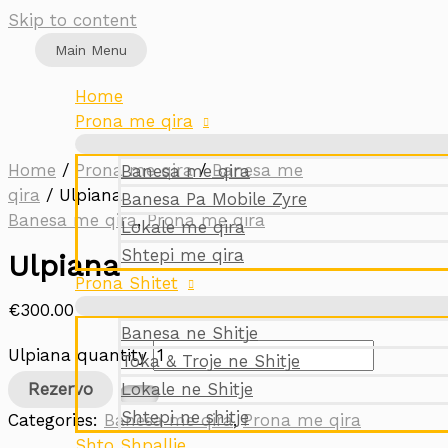
Skip to content
Main Menu
Home
Prona me qira
Home
/
Prona me qira
/
Banesa me
Banesa me qira
qira
/ Ulpiana
Banesa Pa Mobile Zyre
Banesa me qira
,
Prona me qira
Lokale me qira
Shtepi me qira
Ulpiana
Prona Shitet
€
300.00
Banesa ne Shitje
Ulpiana quantity
Toka & Troje ne Shitje
Lokale ne Shitje
Rezervo
Shtepi ne shitje
Categories:
Banesa me qira
,
Prona me qira
Shto Shpallje