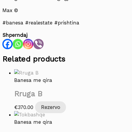
Max ©
#banesa #realestate #prishtina
Shperndaj
Related products
Banesa me qira
Rruga B
€
370.00
Rezervo
Banesa me qira