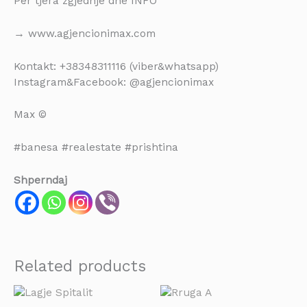
Për tjera zgjedhje dhe INFO
→ www.agjencionimax.com
Kontakt: +38348311116 (viber&whatsapp)
Instagram&Facebook: @agjencionimax
Max ©
#banesa #realestate #prishtina
Shperndaj
Related products