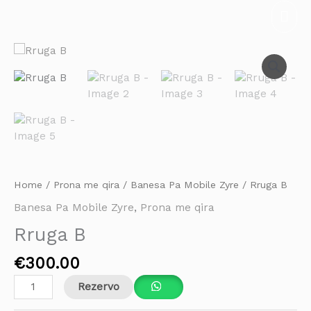
Skip
Mai
to
Men
content
Rruga
B
quantity
Home
/
Prona me qira
/
Banesa Pa Mobile Zyre
/ Rruga B
Banesa Pa Mobile Zyre
,
Prona me qira
Rruga B
€
300.00
Rezervo