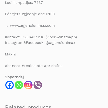
Kodi i shpalljes: 7437
Për tjera zgjedhje dhe INFO
→ www.agjencionimax.com
Kontakt: +38348311116 (viber&whatsapp)
Instagram&Facebook: @agjencionimax
Max ©
#banesa #realestate #prishtina
Shperndaj
Related products