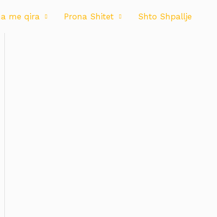
na me qira
Prona Shitet
Shto Shpallje