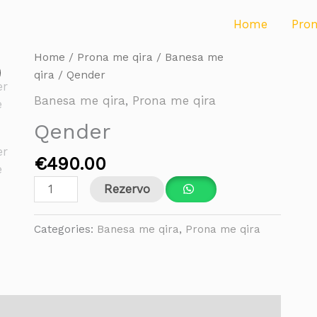
Home
Pro
Qender
Home
/
Prona me qira
/
Banesa me
quantity
qira
/ Qender
Banesa me qira
,
Prona me qira
Qender
€
490.00
Rezervo
Categories:
Banesa me qira
,
Prona me qira