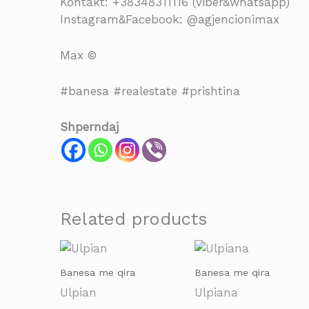
Kontakt: +38348311116 (viber&whatsapp)
Instagram&Facebook: @agjencionimax
Max ©
#banesa #realestate #prishtina
Shperndaj
Related products
Banesa me qira
Banesa me qira
Ulpian
Ulpiana